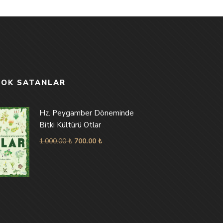
ÇOK SATANLAR
Hz. Peygamber Döneminde
Bitki Kültürü Otlar
1,000.00
₺
700.00
₺