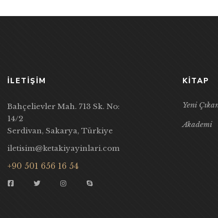
İLETİŞİM
KITAP
Yeni Çıka
Bahçelievler Mah. 713 Sk. No:
14/2
Akademi
Serdivan, Sakarya, Türkiye
iletisim@ketakiyayinlari.com
+90 501 656 16 54