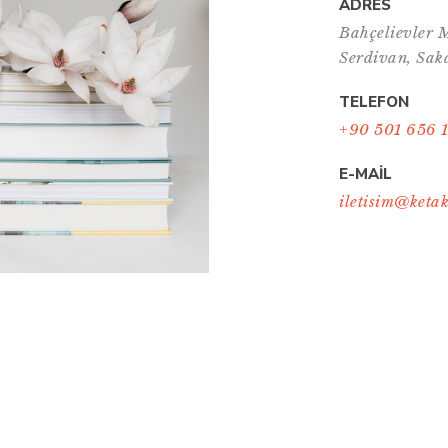
ADRES
Bahçelievler M
Serdivan, Sak
TELEFON
+90 501 656 
E-MAİL
iletisim@keta