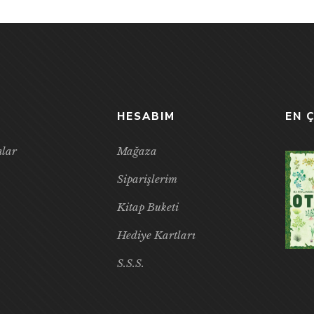
HESABIM
EN 
nlar
Mağaza
Siparişlerim
Kitap Buketi
Hediye Kartları
S.S.S.