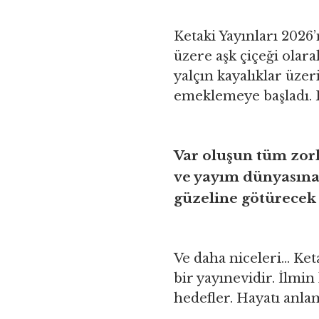
Ketaki Yayınları 2026
üzere aşk çiçeği olara
yalçın kayalıklar üzer
emeklemeye başladı. B
Var oluşun tüm zorl
ve yayım dünyasına
güzeline götürecek
Ve daha niceleri… Ket
bir yayınevidir. İlmin
hedefler. Hayatı anla