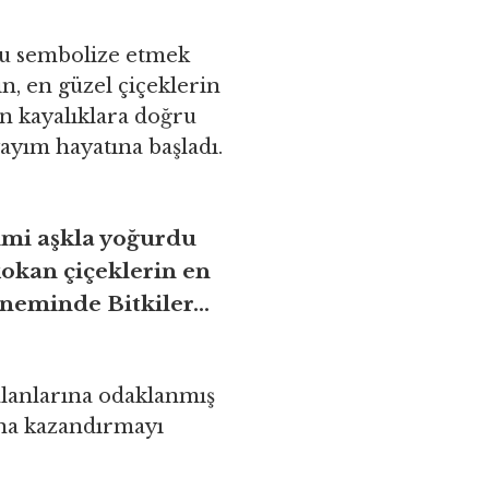
uğu sembolize etmek
ın, en güzel çiçeklerin
çın kayalıklara doğru
ayım hayatına başladı.
İlmi aşkla yoğurdu
okan çiçeklerin en
öneminde Bitkiler…
alanlarına odaklanmış
rına kazandırmayı