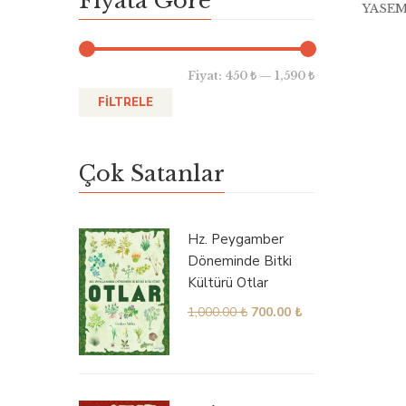
Fiyata Göre
YASEM
Fiyat:
450 ₺
—
1,590 ₺
FILTRELE
Çok Satanlar
Hz. Peygamber
Döneminde Bitki
Kültürü Otlar
1,000.00
₺
700.00
₺