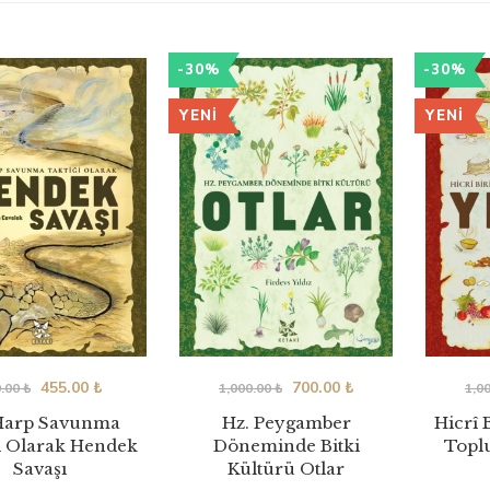
-30%
-30%
YENI
YENI
455.00
₺
700.00
₺
0.00
₺
1,000.00
₺
1,0
Harp Savunma
Hz. Peygamber
Hicrî 
i Olarak Hendek
Döneminde Bitki
Topl
Savaşı
Kültürü Otlar