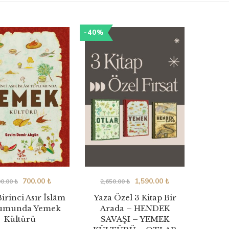
-40%
700.00
₺
1,590.00
₺
00.00
₺
2,650.00
₺
Birinci Asır İslâm
Yaza Özel 3 Kitap Bir
umunda Yemek
Arada – HENDEK
Kültürü
SAVAŞI – YEMEK