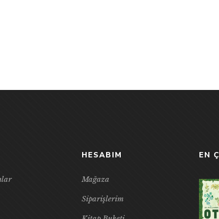
HESABIM
EN 
nlar
Mağaza
Siparişlerim
Kitap Buketi