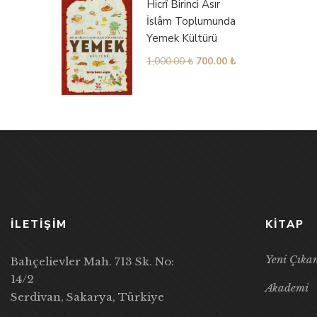
Hicrî Birinci Asır
İslâm Toplumunda
Yemek Kültürü
1,000.00
₺
700.00
₺
İLETİŞİM
KITAP
Yeni Çıka
Bahçelievler Mah. 713 Sk. No:
14/2
Akademi
Serdivan, Sakarya, Türkiye