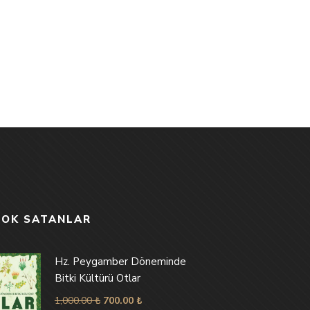
ÇOK SATANLAR
Hz. Peygamber Döneminde
Bitki Kültürü Otlar
1,000.00
₺
700.00
₺