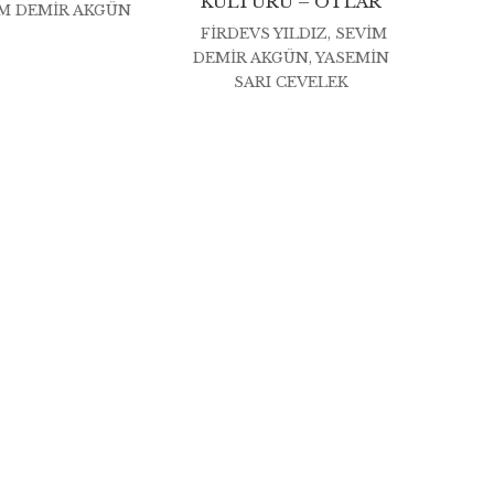
KÜLTÜRÜ – OTLAR
M DEMIR AKGÜN
FIRDEVS YILDIZ
,
SEVIM
DEMIR AKGÜN
,
YASEMIN
SARI CEVELEK